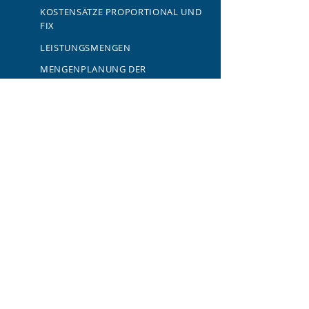
KOSTENSÄTZE PROPORTIONAL UND
FIX
LEISTUNGSMENGEN
MENGENPLANUNG DER
GEMEINKOSTEN
PRIMÄRKOSTEN
EINFLUSS AUF ANDERE
UNTERNEHMENSPROZESSE
GuV, Bilanz, Liquidität,
Verrechnung auf andere Kostenstellen
und Projekte
Kalkulation der Produkte und Projekte,
Bildung von Leerkosten und
Beschäftigungsabweichung in MER
Grundlage für die
Plankostenermittlung jeder