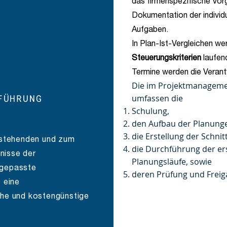
das firmenspezifische Vor
Dokumentation der individ
Aufgaben.
In Plan-Ist-Vergleichen we
Steuerungskriterien
laufend
Termine werden die Verant
Die im Projektmanageme
FÜHRUNG
umfassen die
Schulung,
den Aufbau der Planung
die Erstellung der Schnitt
estehenden und zum
die Durchführung der e
tnisse der
Planungsläufe, sowie
gepasste
deren Prüfung und Freig
 eine
he und kostengünstige