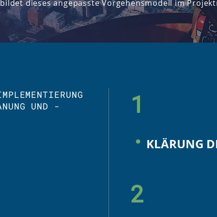
s bildet dieses angepasste Vorgehensmodell im Proje
IMPLEMENTIERUNG
1
ANUNG UND -
.
KLÄRUNG DE
2