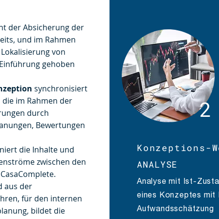
nt der Absicherung der
eits, und im Rahmen
r Lokalisierung von
 Einführung gehoben
onzeption
synchronisiert
d die im Rahmen der
2
rungen durch
lanungen, Bewertungen
Konzeptions-W
niert die Inhalte und
tenströme zwischen den
ANALYSE
 CasaComplete.
Analyse mit Ist-Zusta
d aus der
eines Konzeptes mit P
ren, für den internen
lanung, bildet die
Aufwandsschätzung