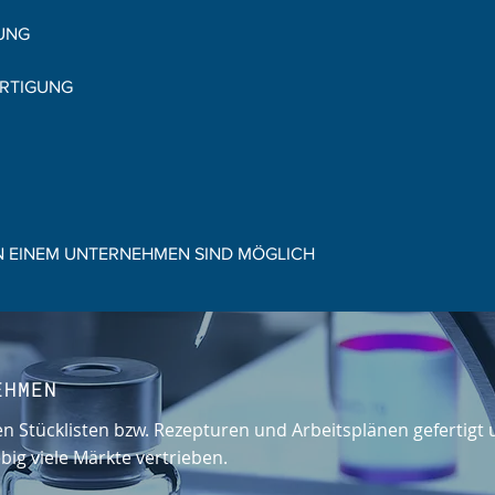
UNG
ERTIGUNG
N EINEM UNTERNEHMEN SIND MÖGLICH
EHMEN
n Stücklisten bzw. Rezepturen und Arbeitsplänen gefertigt
big viele Märkte vertrieben.