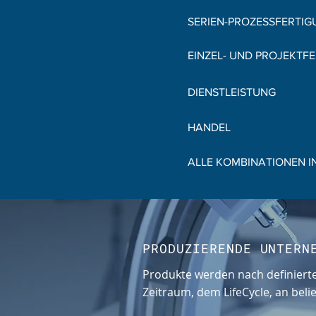
SERIEN-PROZESSFERTIG
EINZEL- UND PROJEKTF
DIENSTLEISTUNG
HANDEL
ALLE KOMBINATIONEN I
PRODUZIERENDE UNTERN
Produkte werden nach definierte
Zeitraum, dem LifeCycle, an belie