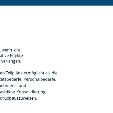
, wenn die
itive Effekte
 verlangen.
hen Teilpläne ermöglicht es, die
tätsbedarfe
, Personalbedarfe,
rnehmens- und
Cashflow, Konsolidierung,
fdruck auszuweisen.