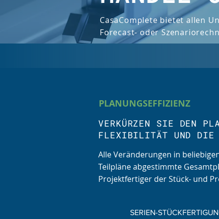
CasaComplete bietet allen Un
Forecast- oder Szenariorechn
PLANUNGSEFFIZIENZ
VERKÜRZEN SIE DEN PL
FLEXIBILITÄT UND DIE
Alle Veränderungen in beliebigen
Teilpläne abgestimmte Gesamtpla
Projektfertiger der Stück- und P
SERIEN-STÜCKFERTIGU