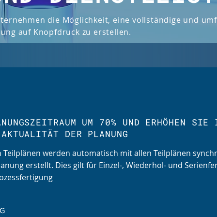
ternehmen die Möglichkeit, eine vollständige und um
ung auf Knopfdruck zu erstellen.
ANUNGSZEITRAUM UM 70% UND ERHÖHEN SIE 
 AKTUALITÄT DER PLANUNG
 Teilplänen werden automatisch mit allen Teilplänen synchro
nung erstellt.
Dies gilt für Einzel-, Wiederhol- und Serienfe
rozessfertigung
NG