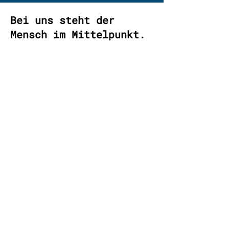
Bei uns steht der
Mensch im Mittelpunkt.
Kennenlern
en.
Erfahrungs
aust
ausch
Sie
entscheiden.
Nehmen Sie teil an unseren
Videocalls, wo wir Ihnen von