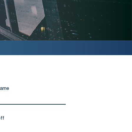
name
ff