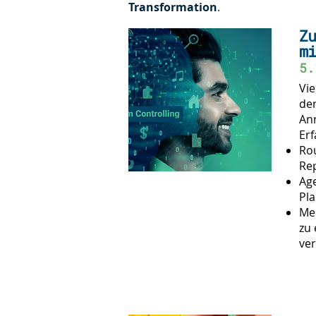
Transformation
.
Zu
mi
5.
Vie
der
Ann
Erf
Ro
Re
Ag
Pla
Mes
zu 
ve