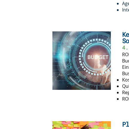
Age
Int
Ke
So
4.
RO
Bu
Ei
Bus
Kos
Qui
Rep
ROI
Pl