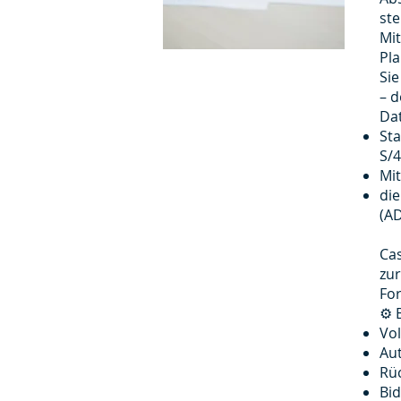
ste
Mit
Pl
Sie
– d
Da
St
S/
Mi
die
(A
Cas
zur
For
⚙️
Vol
Au
Rü
Bid