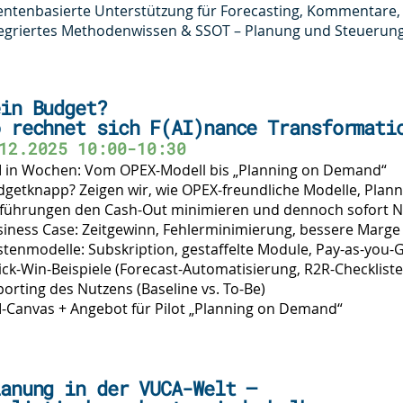
ntenbasierte Unterstützung für Forecasting, Kommentare, 
egriertes Methodenwissen & SSOT – Planung und Steuerung 
in Budget?
 rechnet sich F(AI)nance Transformati
12.2025 10:00-10:30
I in Wochen: Vom OPEX-Modell bis „Planning on Demand“
dgetknapp? Zeigen wir, wie OPEX-freundliche Modelle, Pl
nführungen den Cash-Out minimieren und dennoch sofort Nu
iness Case: Zeitgewinn, Fehlerminimierung, bessere Marge
tenmodelle: Subskription, gestaffelte Module, Pay-as-you-
ck-Win-Beispiele (Forecast-Automatisierung, R2R-Checklisten
orting des Nutzens (Baseline vs. To-Be)
-Canvas + Angebot für Pilot „Planning on Demand“
anung in der VUCA-Welt –