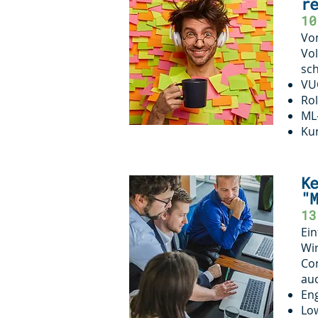
re
10
Von
Vol
sch
VU
Rol
ML-
Kur
Ke
"M
13
Ei
Wir
Con
au
Eng
Low