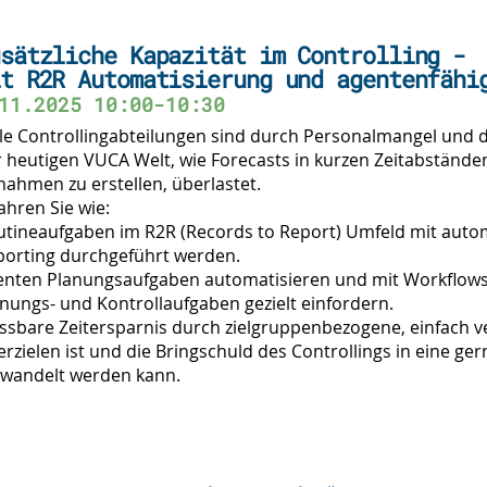
sätzliche Kapazität im Controlling -
t R2R Automatisierung und agentenfähi
11.2025 10:00-10:30
le Controllingabteilungen sind durch Personalmangel und 
 heutigen VUCA Welt, wie Forecasts in kurzen Zeitabstände
ahmen zu erstellen, überlastet.
ahren Sie wie:
utineaufgaben im R2R (Records to Report) Umfeld mit auto
porting durchgeführt werden.
enten Planungsaufgaben automatisieren und mit Workflows 
nungs- und Kontrollaufgaben gezielt einfordern.
sbare Zeitersparnis durch zielgruppenbezogene, einfach v
erzielen ist und die Bringschuld des Controllings in eine ge
rwandelt werden kann.