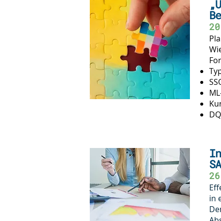
„U
Be
20
Pla
Wie
Fo
Typ
SSO
ML
Kur
DQ-
In
SA
26
Eff
in 
De
Abs