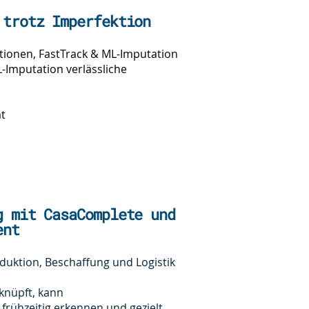
 trotz Imperfektion
tionen, FastTrack & ML-Imputation
-Imputation verlässliche
ät
g mit CasaComplete und
ent
duktion, Beschaffung und Logistik
knüpft, kann
rühzeitig erkennen und gezielt