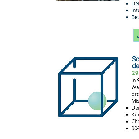
Del
Int
Bet
S
d
29
In 
War
pro
Mis
Der
Kur
Cha
90-