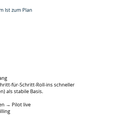
m Ist zum Plan
Bang
tt-für-Schritt-Roll-ins schneller
) als stabile Basis.
 → Pilot live
lling