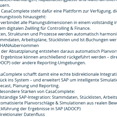
uern.
 CasaComplete steht dafür eine Plattform zur Verfügung, di
anungstools hinausgeht:
 verbindet alle Planungsdimensionen in einem vollständig
em digitalen Zwilling für Controlling & Finance.
ten, Strukturen und Prozesse werden automatisch harmonis
ammdaten, Arbeitspläne, Stücklisten und Ist-Buchungen we
4HANAübernommen
t der Absatzplanung entstehen daraus automatisch Planvor
 Ergebnisse können anschließend rückgeführt werden – dir
DOCP) oder andere Reporting-Umgebungen.
aComplete schafft damit eine echte bidirektionale Integrat
ück ins System – und erweitert SAP um intelligente Simulat
ecast, Planung und Reporting.
 Besondere Stärken von CasaComplete:
lständige SAP-Integration: Stammdaten, Stücklisten, Arbeit
tomatisierte Planvorschläge & Simulationen aus realen Be
ckführung der Ergebnisse in SAP (ADOCP)
irektionaler Datenfluss