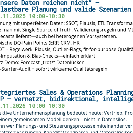
nsere Daten reichen nicht“ –
lastbare Planung und valide Szenarien
.11.2025 10:00-10:30
nung mit unperfekten Daten: SSOT, Plausis, ETL Transforma
 man mit Single Source of Truth, Validierungsregeln und ML
recasts lieferst—auch bei heterogenen Vorsystemen.
ische DQ-Pain Points (ERP, CRM, HR
T + Regelwerk: Plausis, Outlier-Flags, fit-for-purpose Qualit
-Imputation & Bias-Checks—einfach erklärt
z-Demo: Forecast „trotz“ Datenlücken
Starter-Audit + sofort wirksame Qualitätsregeln
tegriertes Sales & Operations Plannin
P – vernetzt, bidirektional, intellig
.11.2026 10:00-10:30
ektive Unternehmensplanung bedeutet heute: Vertrieb, Pro
einem gemeinsamen Modell denken – nicht in Datensilos.
nn wer Planungs- und Steuerungsprozesse miteinander ver
atzschwankungen, Kapazitätsengpässe und Materialrisiken f