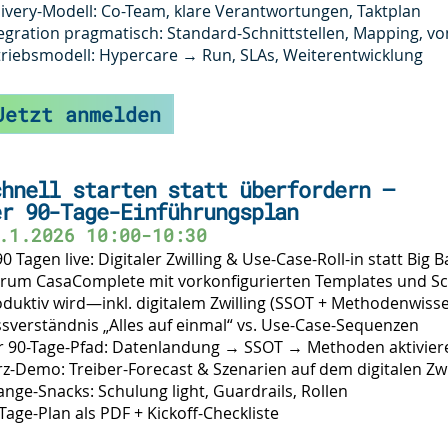
ivery-Modell: Co-Team, klare Verantwortungen, Taktplan
egration pragmatisch: Standard-Schnittstellen, Mapping, vo
riebsmodell: Hypercare → Run, SLAs, Weiterentwicklung
Jetzt anmelden
chnell starten statt überfordern –
er 90-Tage-Einführungsplan
.1.2026 10:00-10:30
90 Tagen live: Digitaler Zwilling & Use-Case-Roll-in statt Big 
um CasaComplete mit vorkonfigurierten Templates und Schri
duktiv wird—inkl. digitalem Zwilling (SSOT + Methodenwissen
sverständnis „Alles auf einmal“ vs. Use-Case-Sequenzen
 90-Tage-Pfad: Datenlandung → SSOT → Methoden aktivieren
z-Demo: Treiber-Forecast & Szenarien auf dem digitalen Zwi
nge-Snacks: Schulung light, Guardrails, Rollen
Tage-Plan als PDF + Kickoff-Checkliste