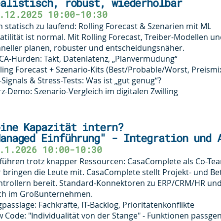
alistisch, robust, wiederholbar
.12.2025 10:00-10:30
 statisch zu laufend: Rolling Forecast & Szenarien mit ML
atilität ist normal. Mit Rolling Forecast, Treiber-Modellen 
neller planen, robuster und entscheidungsnäher.
CA-Hürden: Takt, Datenlatenz, „Planvermüdung“
ling Forecast + Szenario-Kits (Best/Probable/Worst, Preism
Signals & Stress-Tests: Was ist „gut genug“?
z-Demo: Szenario-Vergleich im digitalen Zwilling
ine Kapazität intern?
anaged Einführung" - Integration und 
.1.2026 10:00-10:30
nführen trotz knapper Ressourcen: CasaComplete als Co-T
 bringen die Leute mit. CasaComplete stellt Projekt- und B
trollern bereit. Standard-Konnektoren zu ERP/CRM/HR und 
ch im Großunternehmen.
passlage: Fachkräfte, IT-Backlog, Prioritätenkonflikte
 Code: "Individualität von der Stange" - Funktionen passg