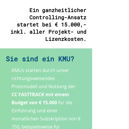
Ein ganzheitlicher
Controlling-Ansatz
startet bei € 15.000,-
inkl. aller Projekt- und
Lizenzkosten.
Sie sind ein KMU?
KMUs starten durch unser
richtungsweisendes
Preismodell und Nutzung der
CC FASTTRACK mit einem
Budget von € 15.000
für die
Einführung und einer
monatlichen Subskription von €
750, beispielsweise für